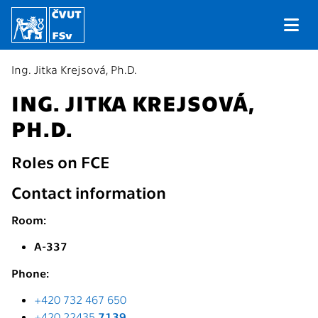
Ing. Jitka Krejsová, Ph.D.
ING. JITKA KREJSOVÁ,
PH.D.
Roles on FCE
Contact information
Room:
A-337
Phone:
+420 732 467 650
+420 22435
7139