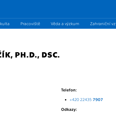
kulta
Pracoviště
Věda a výzkum
Zahraniční v
K, PH.D., DSC.
Telefon:
+420 22435
7907
Odkazy: