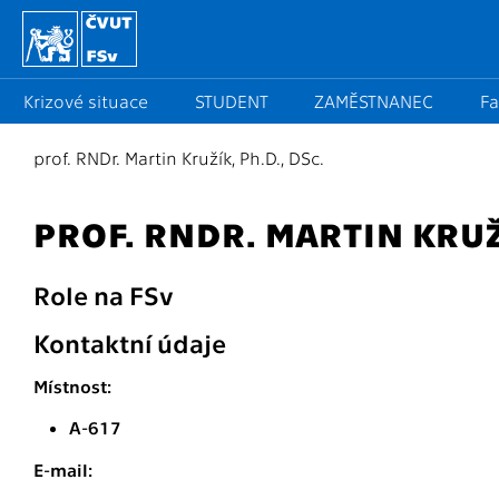
Krizové situace
STUDENT
ZAMĚSTNANEC
Fa
prof. RNDr. Martin Kružík, Ph.D., DSc.
PROF. RNDR. MARTIN KRUŽÍ
Role na FSv
Kontaktní údaje
Místnost:
A-617
E-mail: