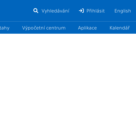
Vyhledávání
Přihlásit
English
ztahy
Výpočetní centrum
Aplikace
Kalendář