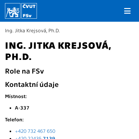
Ing. Jitka Krejsová, Ph.D.
ING. JITKA KREJSOVÁ,
PH.D.
Role na FSv
Kontaktní údaje
Místnost:
A-337
Telefon:
+420 732 467 650
+420 22435
7139