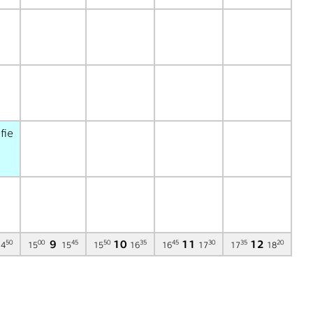
fie
9
10
11
12
50
00
45
50
35
45
30
35
20
14
15
15
15
16
16
17
17
18