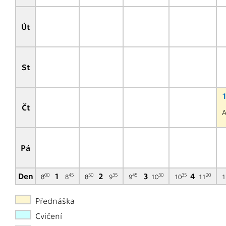
Út
St
Čt
A
Pá
Den
1
2
3
4
00
45
50
35
45
30
35
20
8
8
8
9
9
10
10
11
1
Přednáška
Cvičení