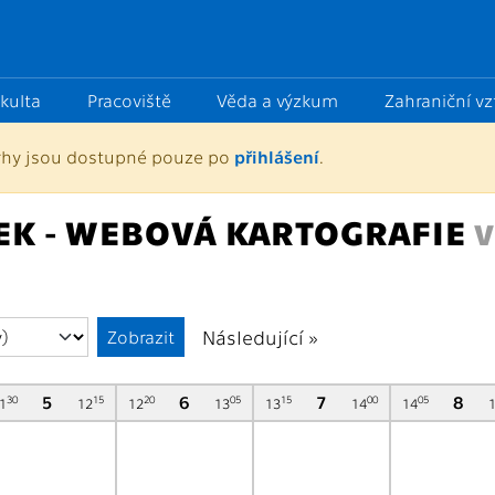
kulta
Pracoviště
Věda a výzkum
Zahraniční v
vrhy jsou dostupné pouze po
přihlášení
.
K - WEBOVÁ KARTOGRAFIE
V
Následující »
5
6
7
8
30
15
20
05
15
00
05
1
12
12
13
13
14
14