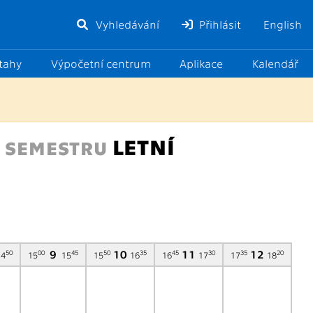
Vyhledávání
Přihlásit
English
ztahy
Výpočetní centrum
Aplikace
Kalendář
LETNÍ
 SEMESTRU
9
10
11
12
50
00
45
50
35
45
30
35
20
14
15
15
15
16
16
17
17
18