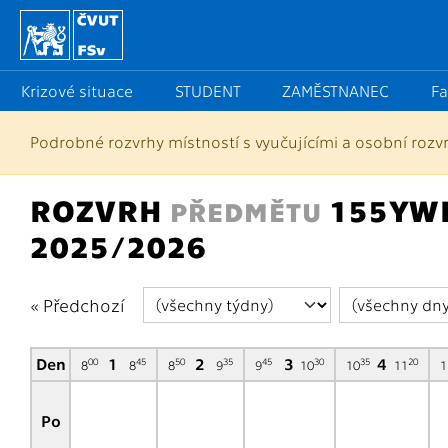
Krizové situace
STUDENT
ZAMĚSTNANEC
Fa
Rozvrhy
Podrobné rozvrhy místností s vyučujícími a osobní roz
:
Podle předmětů
ROZVRH
155YWE
PŘEDMĚTU
2025/2026
« Předchozí
Den
1
2
3
4
00
45
50
35
45
30
35
20
8
8
8
9
9
10
10
11
1
Po