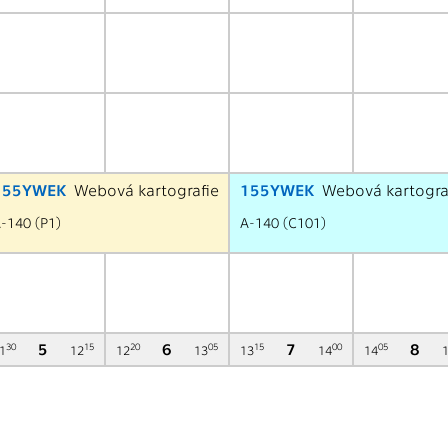
155YWEK
Webová kartografie
155YWEK
Webová kartogra
-140
(
P1
)
A-140
(
C101
)
5
6
7
8
30
15
20
05
15
00
05
1
12
12
13
13
14
14