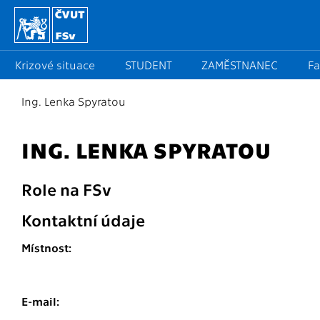
Krizové situace
STUDENT
ZAMĚSTNANEC
Fa
Ing. Lenka Spyratou
ING. LENKA SPYRATOU
Role na FSv
Kontaktní údaje
Místnost:
E-mail: