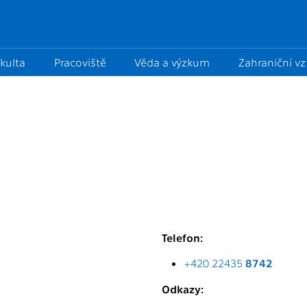
kulta
Pracoviště
Věda a výzkum
Zahraniční v
Telefon:
+420 22435
8742
Odkazy: