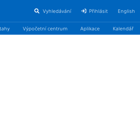
Vyhledávání
Přihlásit
English
ztahy
Výpočetní centrum
Aplikace
Kalendář