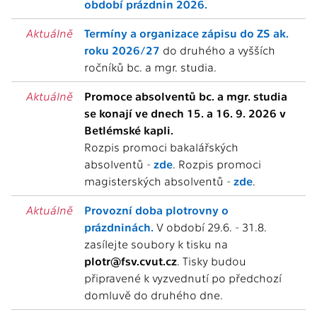
období prázdnin 2026.
Aktuálně
Termíny a organizace zápisu do ZS ak.
roku 2026/27
do druhého a vyšších
ročníků bc. a mgr. studia.
Aktuálně
Promoce absolventů bc. a mgr. studia
se konají ve dnech 15. a 16. 9. 2026 v
Betlémské kapli.
Rozpis promoci bakalářských
absolventů -
zde
. Rozpis promoci
magisterských absolventů -
zde
.
Aktuálně
Provozní doba plotrovny o
prázdninách.
V období 29.6. - 31.8.
zasílejte soubory k tisku na
plotr@fsv.cvut.cz
. Tisky budou
připravené k vyzvednutí po předchozí
domluvě do druhého dne.