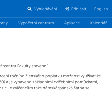
Vyhledávání
Přihlásit
English
ztahy
Výpočetní centrum
Aplikace
Kalendář
fitcentru Fakulty stavební.
acení ročního členského poplatku možnost využívat ke
150) a je vybaveno základními cvičebními pomůckami,
spozici je cvičencům také dámská/pánská šatna se