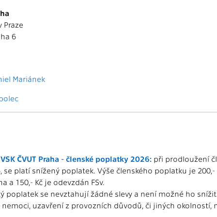
aha
v Praze
aha 6
iel Mariánek
bolec
 VSK ČVUT Praha - členské poplatky 2026:
při prodloužení č
, se platí snížený poplatek. Výše členského poplatku je 200,- 
a a 150,- Kč je odevzdán FSv.
ý poplatek se nevztahují žádné slevy a není možné ho sníži
nemoci, uzavření z provozních důvodů, či jiných okolností,
.