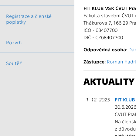
FIT KLUB VSK ČVUT Pr
Fakulta stavební ČVUT 
Registrace a členské
poplatky
Thákurova 7, 166 29 Pr
IČO - 68407700
DIČ - CZ68407700
Rozvrh
Odpovědná osoba:
Dan
Zástupce:
Roman Hadr
Soutěž
AKTUALITY
1. 12. 2025
FIT KLUB
30.6.2026
ČVUT Prah
Na člensk
z důvodu 
aktivitám