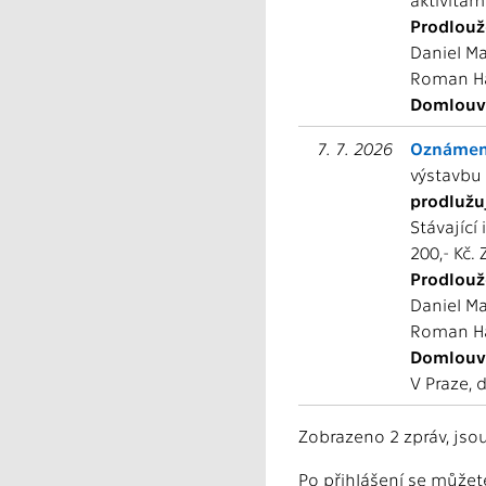
Prodlouže
Daniel Ma
Roman Ha
Domlouve
7. 7. 2026
Oznámení
výstavbu
prodlužu
Stávající
200,- Kč.
Prodlouže
Daniel Ma
Roman Ha
Domlouve
V Praze, 
Zobrazeno 2 zpráv, jso
Po přihlášení se můžete