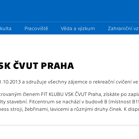
kulta
Pracoviště
Věda a výzkum
Zahraniční v
VSK ČVUT PRAHA
1.10.2013 a sdružuje všechny zájemce o rekreační cvičení ve 
trovaným členem FIT KLUBU VSK ČVUT Praha, získáte po zapl
ulty stavební. Fitcentrum se nachází v budově B (místnost B
ness stroji, žebřinami, lavicemi a různými druhy činek. K di