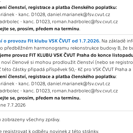
ní členství, registrace a platba členského poplatku:
riánek - kanc. D1028, daniel.marianek@fsv.cvut.cz
drbolec - kanc. D1023, roman.hadrbolec@fsv.cvut.cz
jte se, prosím, předem na termínu
.
 o provozu Fit klubu VSK ČVUT od 1.7.2026.
Na základě in
 o předběžném harmonogramu rekonstrukce budovy B, že bud
jeme provoz FIT KLUBU VSK ČVUT Praha do konce listopad
 i noví členové si mohou prodloužit členství (nebo se regist
 Z této částky připadá příspěvek 50,- Kč pro VSK ČVUT Praha a 
ní členství, registrace a platba členského poplatku
:
riánek - kanc. D1028, daniel.marianek@fsv.cvut.cz
drbolec - kanc. D1023, roman.hadrbolec@fsv.cvut.cz
jte se, prosím, předem na termínu.
dne 7.7.2026
u zobrazeny všechny zprávy.
 registrovat k odběru novinek z této stránky.