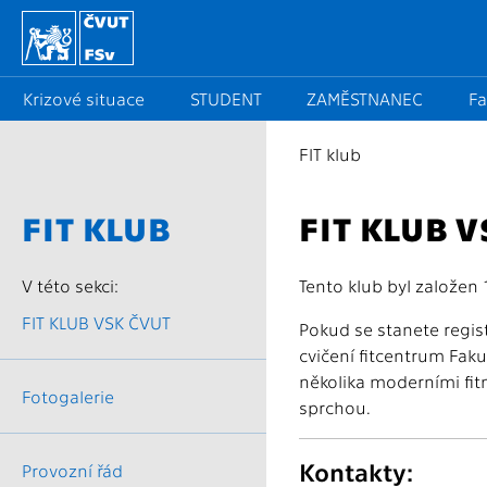
Krizové situace
STUDENT
ZAMĚSTNANEC
Fa
FIT klub
FIT KLUB
FIT KLUB 
V této sekci:
Tento klub byl založen 
FIT KLUB VSK ČVUT
Pokud se stanete regis
cvičení fitcentrum Fak
několika moderními fit
Fotogalerie
sprchou.
Kontakty:
Provozní řád