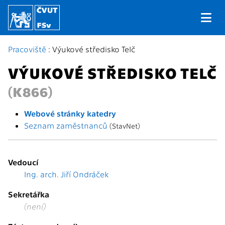
Pracoviště
: Výukové středisko Telč
VÝUKOVÉ STŘEDISKO TELČ
(K866)
Webové stránky katedry
Seznam zaměstnanců
(StavNet)
Vedoucí
Ing. arch. Jiří Ondráček
Sekretářka
(není)