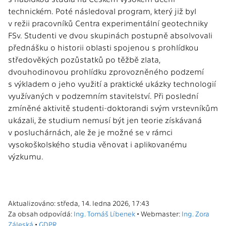
technickém. Poté následoval program, který již byl
v režii pracovníků Centra experimentální geotechniky
FSv. Studenti ve dvou skupinách postupně absolvovali
přednášku o historii oblasti spojenou s prohlídkou
středověkých pozůstatků po těžbě zlata,
dvouhodinovou prohlídku zprovozněného podzemí
s výkladem o jeho využití a praktické ukázky technologií
využívaných v podzemním stavitelství. Při poslední
zmíněné aktivitě studenti-doktorandi svým vrstevníkům
ukázali, že studium nemusí být jen teorie získávaná
v posluchárnách, ale že je možné se v rámci
vysokoškolského studia věnovat i aplikovanému
výzkumu.
Aktualizováno: středa, 14. ledna 2026, 17:43
Za obsah odpovídá:
Ing. Tomáš Líbenek
• Webmaster:
Ing. Zora
Záleská
•
GDPR