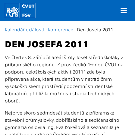
Kalendář událostí
:
Konference
: Den Josefa 2011
DEN JOSEFA 2011
Ve čtvrtek 8. září ožil areál štoly Josef středoškoláky z
příbramského regionu. Z prostředků "Fondu ČVUT na
podporu celoškolských aktivit 2011" zde byla
připravena akce, která studentům v netradičním
vysokoškolském prostředí podzemní studentské
laboratoře přiblížila možnosti studia technických
oborů.
Nejprve skoro sedmdesát studentů z příbramské
stavební průmyslovky, dobříšského a sedlčanského
gymnazia oslovila Ing. Eva Kokešová a seznámila je
s nabídkou studia na Českém vysokém učení