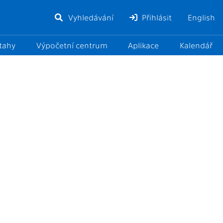
Vyhledávání
Přihlásit
English
ztahy
Výpočetní centrum
Aplikace
Kalendář