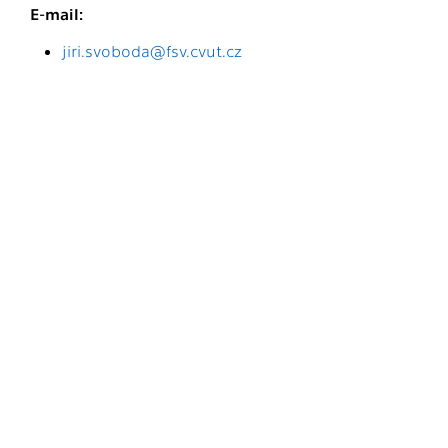
E-mail:
jiri.svoboda@fsv.cvut.cz