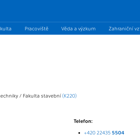
kulta
Pracoviště
Věda a výzkum
Zahraniční v
echniky / Fakulta stavební
(K220)
Telefon:
+420 22435
5504