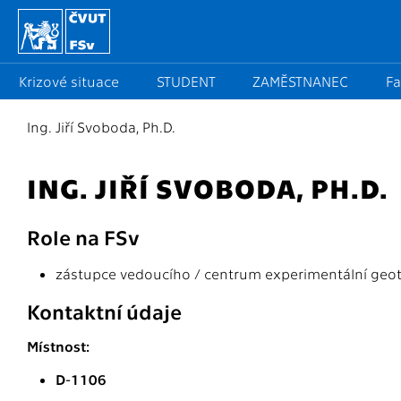
Krizové situace
STUDENT
ZAMĚSTNANEC
Fa
Ing. Jiří Svoboda, Ph.D.
ING. JIŘÍ SVOBODA, PH.D.
Role na FSv
zástupce vedoucího / centrum experimentální geot
Kontaktní údaje
Místnost:
D-1106