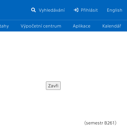
Vyhledávání
Přihlásit
English
ztahy
Výpočetní centrum
Aplikace
Kalendář
(semestr B261)