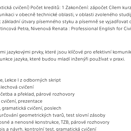
ická cvičení) Počet kreditů: 1 Zakončení: zápočet Cílem kurzu
ikaci v obecně technické oblasti, v oblasti zvoleného studi
at základní útvary písemného styku a písemně se vyjadřovat
incová Petra, Nivenová Renata : Professional English for Civi
ými jazykovými prvky, které jsou klíčové pro efektivní komu
unkce jazyka, které budou mladí inženýři používat v praxi.
, Lekce I z odborných skript
slechová cvičení
 - četba a překlad, párové rozhovory
 cvičení, prezentace
í, gramatická cvičení, poslech
 určování geometrických tvarů, test slovní zásoby
, nosné a nenosné konstrukce, TZB, párové rozhovory
s a návrh, kontrolní test, gramatická cvičení