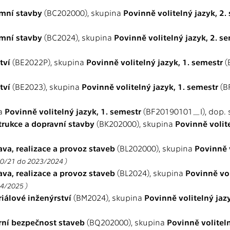
emní stavby
(BC202000), skupina
Povinně volitelný jazyk, 2.
emní stavby
(BC2024), skupina
Povinně volitelný jazyk, 2. s
tví
(BE2022P), skupina
Povinně volitelný jazyk, 1. semestr
(
tví
(BE2023), skupina
Povinně volitelný jazyk, 1. semestr
(B
na
Povinně volitelný jazyk, 1. semestr
(BF20190101_I), dop.
trukce a dopravní stavby
(BK202000), skupina
Povinně volite
ava, realizace a provoz staveb
(BL202000), skupina
Povinně v
20/21 do 2023/2024 )
ava, realizace a provoz staveb
(BL2024), skupina
Povinně vol
24/2025 )
riálové inženýrství
(BM2024), skupina
Povinně volitelný jaz
ární bezpečnost staveb
(BQ202000), skupina
Povinně voliteln