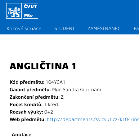
Krizové situace
STUDENT
ZAMĚSTNANEC
Fa
ANGLIČTINA 1
Kód předmětu:
104YCA1
Garant předmětu:
Mgr. Sandra Giormani
Zakončení předmětu:
Z
Počet kreditů:
1 kred.
Rozsah výuky:
0+2
Web předmětu:
http://departments.fsv.cvut.cz/k104/i
Anotace