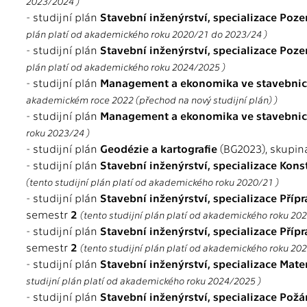
2023/2024 )
- studijní plán
Stavební inženýrství, specializace Poz
plán platí od akademického roku 2020/21 do 2023/24 )
- studijní plán
Stavební inženýrství, specializace Poz
plán platí od akademického roku 2024/2025 )
- studijní plán
Management a ekonomika ve stavebnic
akademickém roce 2022 (přechod na nový studijní plán) )
- studijní plán
Management a ekonomika ve stavebnic
roku 2023/24 )
- studijní plán
Geodézie a kartografie
(BG2023), skupi
- studijní plán
Stavební inženýrství, specializace Kons
(tento studijní plán platí od akademického roku 2020/21 )
- studijní plán
Stavební inženýrství, specializace Přípr
semestr
2
(tento studijní plán platí od akademického roku 20
- studijní plán
Stavební inženýrství, specializace Přípr
semestr
2
(tento studijní plán platí od akademického roku 20
- studijní plán
Stavební inženýrství, specializace Mate
studijní plán platí od akademického roku 2024/2025 )
- studijní plán
Stavební inženýrství, specializace Pož