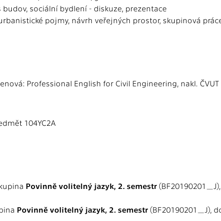
s budov, sociální bydlení - diskuze, prezentace
 urbanistické pojmy, návrh veřejných prostor, skupinová prác
Nivenová: Professional English for Civil Engineering, nakl. ČVU
předmět 104YC2A
skupina
Povinně volitelný jazyk, 2. semestr
(BF20190201_J),
upina
Povinně volitelný jazyk, 2. semestr
(BF20190201_J), d