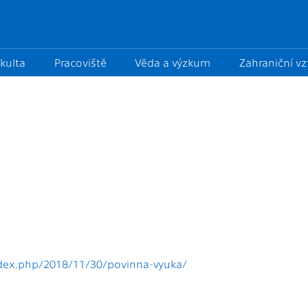
kulta
Pracoviště
Věda a výzkum
Zahraniční v
ndex.php/2018/11/30/povinna-vyuka/