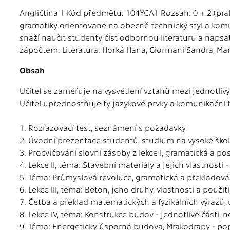
Angličtina 1 Kód předmětu: 104YCA1 Rozsah: 0 + 2 (prakt
gramatiky orientované na obecně technický styl a komun
snaží naučit studenty číst odbornou literaturu a naps
zápočtem. Literatura: Horká Hana, Giormani Sandra, Mart
Obsah
Učitel se zaměřuje na vysvětlení vztahů mezi jednotliv
Učitel upřednostňuje ty jazykové prvky a komunikační f
1. Rozřazovací test, seznámení s požadavky
2. Úvodní prezentace studentů, studium na vysoké škole
3. Procvičování slovní zásoby z lekce I, gramatická a po
4. Lekce II, téma: Stavební materiály a jejich vlastnosti
5. Téma: Průmyslová revoluce, gramatická a překladová
6. Lekce III, téma: Beton, jeho druhy, vlastnosti a použit
7. Četba a překlad matematických a fyzikálních výrazů,
8. Lekce IV, téma: Konstrukce budov - jednotlivé části
9. Téma: Energeticky úsporná budova, Mrakodrapy - popi