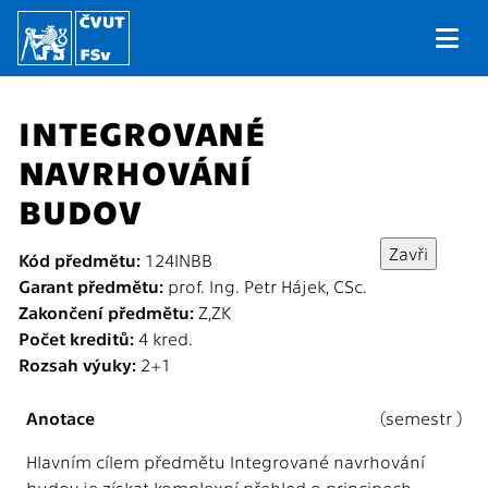
INTEGROVANÉ
NAVRHOVÁNÍ
BUDOV
Kód předmětu:
124INBB
Garant předmětu:
prof. Ing. Petr Hájek, CSc.
Zakončení předmětu:
Z,ZK
Počet kreditů:
4 kred.
Rozsah výuky:
2+1
Anotace
(semestr )
Hlavním cílem předmětu Integrované navrhování
budov je získat komplexní přehled o principech