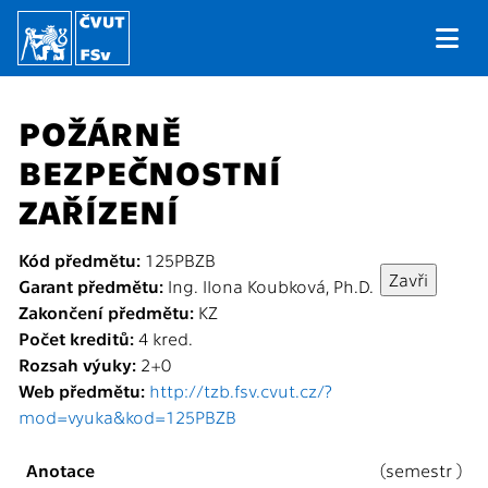
POŽÁRNĚ
BEZPEČNOSTNÍ
ZAŘÍZENÍ
Kód předmětu:
125PBZB
Garant předmětu:
Ing. Ilona Koubková, Ph.D.
Zakončení předmětu:
KZ
Počet kreditů:
4 kred.
Rozsah výuky:
2+0
Web předmětu:
http://tzb.fsv.cvut.cz/?
mod=vyuka&kod=125PBZB
Anotace
(semestr )