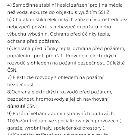
4) Samočinné stabilní hasicí zařízení pro jiná média
než voda, exkurze do objektu s využitím SSHZ.
5) Charakteristika elektrických zařízení v prostředí bez
nebezpečí požáru, s nebezpečím požáru nebo
výbuchu výbušnin. Ochrana před účinky tepla,
ochrana před požárem.
6)Ochrana před účinky tepla, ochrana před požárem,
popálením, proti přehřátí. Provedení elektrických
rozvodů s ohledem na požární bezpečnost. Důležité
ČSN.
7) Elektrické rozvody s ohledem na požární
bezpečnost.
8)Ochrana elektrických rozvodů před požárem,
bezpečnost, hromosvody a jejich navrhování,
důležité ČSN.
9) Požární větrání v administrativních budovách.
10)Požární větrání ve specializovaných provozech (
garáže, výrobní haly, společenské prostory ).
11)Speciální zařízení pro odvod tepla a kouře.