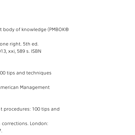
nt body of knowledge (PMBOK®
one right. 5th ed.
3, xxi, 589 s. ISBN
100 tips and techniques
M/American Management
t procedures: 100 tips and
h corrections. London:
7.