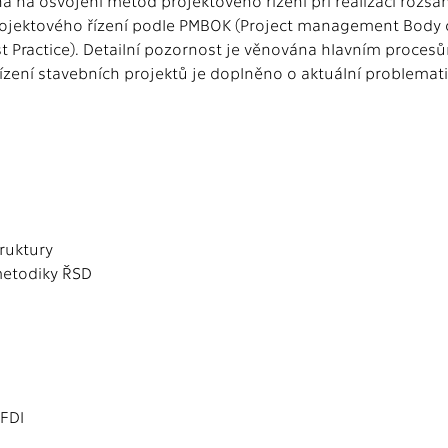
a osvojení metod projektového řízení při realizaci rozsáh
e projektového řízení podle PMBOK (Project management Body 
 Practice). Detailní pozornost je věnována hlavním procesům
ní řízení stavebních projektů je doplněno o aktuální problemat
truktury
metodiky ŘSD
SFDI