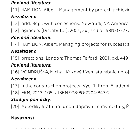
Povinná literatura
:
[11] HAMILTON, Albert. Management by project: achievi
Nezařazeno
:
[12] orld. Repr. with corrections. New York, NY: American
[13] ngineers [Distributor], 2004, xxi, 449 p. ISBN 07-2
Povinná literatura
:
[14] HAMILTON, Albert. Managing projects for success: a 
Nezařazeno
:
[15] orrections. London: Thomas Telford, 2001, xxi, 449
Povinná literatura
:
[16] VONDRUŠKA, Michal. Krizové řízení stavebních pr
Nezařazeno
:
[17] n the construction projects. Vyd. 1. Brno: Akademi
[18] ERM, 2013, 108 s. ISBN 978-80-7204-847-2.
Studijní pomůcky
:
[20] Metodiky Státního fondu dopravní infrastruktury, Ře
Návaznosti