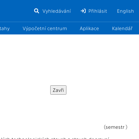
Vyhledávání
Přihlásit
English
ztahy
Výpočetní centrum
Aplikace
Kalendář
(semestr )