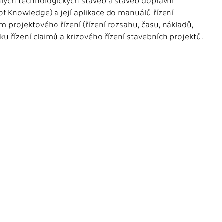
lých technologických staveb a staveb dopravní
of Knowledge) a její aplikace do manuálů řízení
 projektového řízení (řízení rozsahu, času, nákladů,
iku řízení claimů a krizového řízení stavebních projektů.