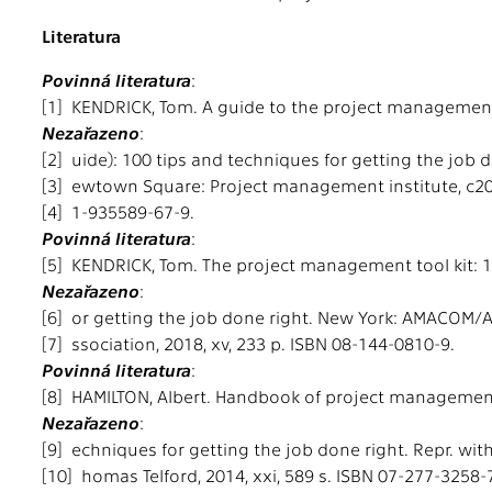
Literatura
Povinná literatura
:
[1] KENDRICK, Tom. A guide to the project manageme
Nezařazeno
:
[2] uide): 100 tips and techniques for getting the job d
[3] ewtown Square: Project management institute, c201
[4] 1-935589-67-9.
Povinná literatura
:
[5] KENDRICK, Tom. The project management tool kit: 
Nezařazeno
:
[6] or getting the job done right. New York: AMACO
[7] ssociation, 2018, xv, 233 p. ISBN 08-144-0810-9.
Povinná literatura
:
[8] HAMILTON, Albert. Handbook of project managemen
Nezařazeno
:
[9] echniques for getting the job done right. Repr. wit
[10] homas Telford, 2014, xxi, 589 s. ISBN 07-277-3258-