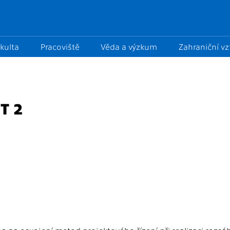
kulta
Pracoviště
Věda a výzkum
Zahraniční v
T 2