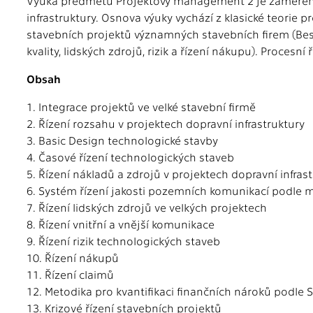
Výuka předmětu Projektový management 2 je zaměřena n
infrastruktury. Osnova výuky vychází z klasické teori
stavebních projektů významných stavebních firem (Best
kvality, lidských zdrojů, rizik a řízení nákupu). Proces
Obsah
1. Integrace projektů ve velké stavební firmě
2. Řízení rozsahu v projektech dopravní infrastruktury
3. Basic Design technologické stavby
4. Časové řízení technologických staveb
5. Řízení nákladů a zdrojů v projektech dopravní infras
6. Systém řízení jakosti pozemních komunikací podle 
7. Řízení lidských zdrojů ve velkých projektech
8. Řízení vnitřní a vnější komunikace
9. Řízení rizik technologických staveb
10. Řízení nákupů
11. Řízení claimů
12. Metodika pro kvantifikaci finančních nároků podle 
13. Krizové řízení stavebních projektů