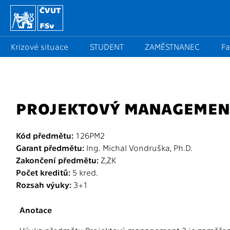
Krizové situace
STUDENT
ZAMĚSTNANEC
Fa
PROJEKTOVÝ MANAGEMEN
Kód předmětu:
126PM2
Garant předmětu:
Ing. Michal Vondruška, Ph.D.
Zakončení předmětu:
Z,ZK
Počet kreditů:
5 kred.
Rozsah výuky:
3+1
Anotace