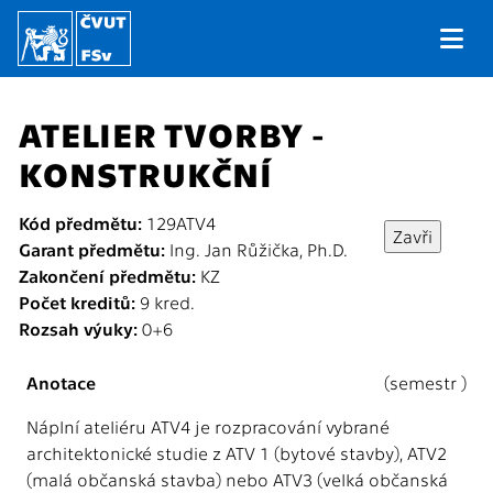
ATELIER TVORBY -
KONSTRUKČNÍ
Kód předmětu:
129ATV4
Garant předmětu:
Ing. Jan Růžička, Ph.D.
Zakončení předmětu:
KZ
Počet kreditů:
9 kred.
Rozsah výuky:
0+6
Anotace
(semestr )
Náplní ateliéru ATV4 je rozpracování vybrané
architektonické studie z ATV 1 (bytové stavby), ATV2
(malá občanská stavba) nebo ATV3 (velká občanská