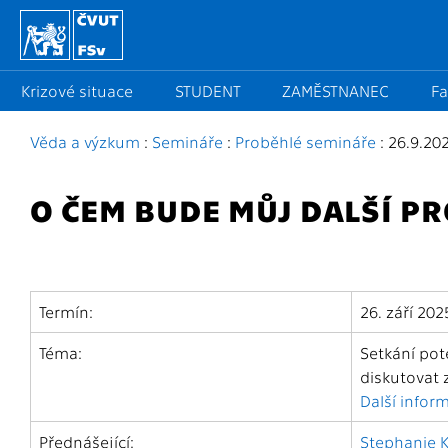
Krizové situace
STUDENT
ZAMĚSTNANEC
Fa
Věda a výzkum
:
Semináře
:
Proběhlé semináře
: 26.9.20
O ČEM BUDE MŮJ DALŠÍ PR
Termín:
26. září 20
Téma:
Setkání pot
diskutovat 
Další infor
Přednášející:
Stephanie 