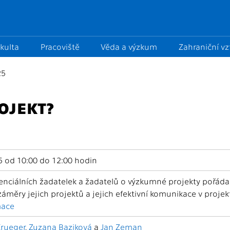
kulta
Pracoviště
Věda a výzkum
Zahraniční v
25
OJEKT?
25 od 10:00 do 12:00 hodin
enciálních žadatelek a žadatelů o výzkumné projekty pořá
záměry jejich projektů a jejich efektivní komunikace v projek
mace
Krueger
,
Zuzana Baziková
a
Jan Zeman