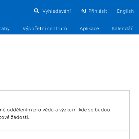
Vyhledávání
Přihlásit
English
ztahy
Výpočetní centrum
Aplikace
Kalendář
dané oddělením pro vědu a výzkum, kde se budou
tové žádosti.