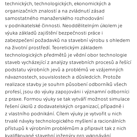
technických, technologických, ekonomických a
organizačních znalostí a na zvládnutí zásad
samostatného manažerského rozhodování
v podnikatelské činnosti. Neoddělitelným úkolem je
výuka základů zajištění bezpečnosti práce i
zabezpečení požadavků na stavební výrobu s ohledem
na životní prostředí. Teoretickým základem
technologických předmětů je vědní obor technologie
staveb vycházející z analýzy stavebních procesů a řešící
podstatu výrobních jevů a problémů ve vzájemných
návaznostech, souvislostech a důsledcích. Protože
realizace stavby je souhrn působení odborníků všech
profesí, jsou do výuky zapojováni i významní odborníci
z praxe. Formou výuky se tak vytváří možnost simulace
řešení úkolů z dodavatelských organizací, případně i
z vlastního podnikání. Cílem výuky je vytvořit u nich
trvalé návyky technologického myšlení a racionálních
přístupů k výrobním problémům a připravit tak z nich
kvalifikované stavební inženýry pro vykonávání