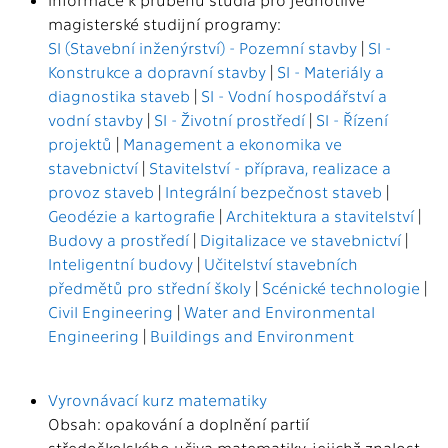
magisterské studijní programy:
SI (Stavební inženýrství) - Pozemní stavby
|
SI -
Konstrukce a dopravní stavby
|
SI - Materiály a
diagnostika staveb
|
SI - Vodní hospodářství a
vodní stavby
|
SI - Životní prostředí
|
SI - Řízení
projektů
|
Management a ekonomika ve
stavebnictví
|
Stavitelství - příprava, realizace a
provoz staveb
|
Integrální bezpečnost staveb
|
Geodézie a kartografie
|
Architektura a stavitelství
|
Budovy a prostředí
|
Digitalizace ve stavebnictví
|
Inteligentní budovy
|
Učitelství stavebních
předmětů pro střední školy
|
Scénické technologie
|
Civil Engineering
|
Water and Environmental
Engineering
|
Buildings and Environment
Vyrovnávací kurz matematiky
Obsah: opakování a doplnění partií
středoškolského učiva matematiky, jejichž znalost