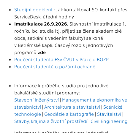
Studijní oddělení
- jak kontaktovat SO, kontakt přes
ServiceDesk, úřední hodiny
Imatrikulace 26.9.2026.
Slavnostní imatrikulace 1.
ročníku bc. studia (tj. přijetí za člena akademické
obce, setkání s vedením fakulty) se koná
v Betlémské kapli. Časový rozpis jednotlivých
programů
zde
Poučení studenta FSv ČVUT v Praze o BOZP
Poučení studentů o požární ochraně
Informace k průběhu studia pro jednotlivé
bakalářské studijní programy:
Stavební inženýrství
|
Management a ekonomika ve
stavebnictví
|
Architektura a stavitelství
|
Scénické
technologie
|
Geodézie a kartografie
|
Stavitelství
|
Stavby, krajina a životní prostředí
|
Civil Engineering
Informace k průběhu studia pro jednotlivé