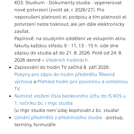
KOS: Studium - Dokumenty studia - vygenerovat
nové potvrzení (zvolit ak. r. 2026/27). Pro
neporušení platnosti el. podpisu a tím platnosti el.
potvrzení nelze tisknout, ale jen dále elektronicky
zasílat.
Papírově: na studijním oddělení ve vstupním atriu
fakulty každou středu 9 - 11, 13 - 15 h. ode dne
zápisu do studia až do 21. 8. 2026. Poté od 24. 8.
2026 denně
v úředních hodinách
.
Zapisování do hodin TV začíná 8. září 2026:
Pokyny pro zápis do hodin předmětu Tělesná
výchova
a
Přehled hodin pro povinnou a volitelnou
TV
.
Nutnost vložení čísla bankovního účtu do IS KOS u
1. ročníku bc. i mgr. studia
(
u mgr. studia není údaj kopírován z bc. studia!
Uznání předmětů z předchozího studia
- postup,
termíny, formuláře