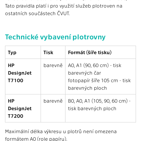
Tato pravidla platí i pro využití služeb plotroven na
ostatních součástech ČVUT.
Technické vybavení plotrovny
Typ
Tisk
Formát (šíře tisku)
HP
barevně
A0, A1 (90, 60 cm) - tisk
DesignJet
barevných čar
T7100
fotopapír šíře 105 cm - tisk
barevných ploch
HP
barevně
B0, A0, A1 (105, 90, 60 cm) -
DesignJet
tisk barevných ploch
T7200
Maximální délka výkresu u plotrů není omezena
formátem A0 (role papíru).