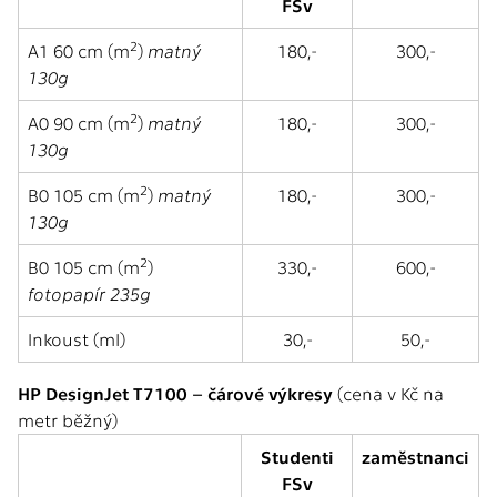
FSv
2
A1 60 cm (m
)
matný
180,-
300,-
130g
2
A0 90 cm (m
)
matný
180,-
300,-
130g
2
B0 105 cm (m
)
matný
180,-
300,-
130g
2
B0 105 cm (m
)
330,-
600,-
fotopapír 235g
Inkoust (ml)
30,-
50,-
HP DesignJet T7100 – čárové výkresy
(cena v Kč na
metr běžný)
Studenti
zaměstnanci
FSv