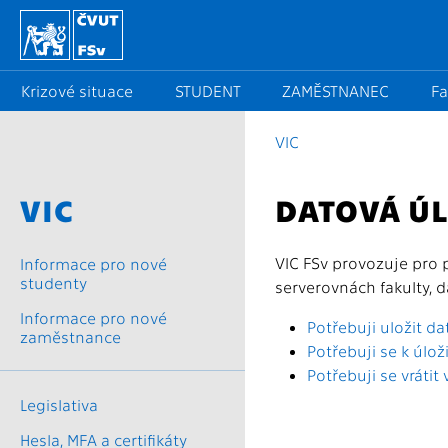
Krizové situace
STUDENT
ZAMĚSTNANEC
Fa
VIC
VIC
DATOVÁ ÚL
VIC FSv provozuje pro 
Informace pro nové
studenty
serverovnách fakulty, d
Informace pro nové
Potřebuji uložit d
zaměstnance
Potřebuji se k úloži
Potřebuji se vrátit 
Legislativa
Hesla, MFA a certifikáty