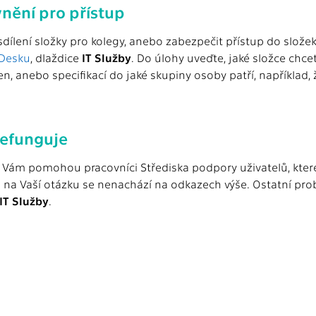
nění pro přístup
dílení složky pro kolegy, anebo zabezpečit přístup do slože
eDesku
, dlaždice
IT Služby
. Do úlohy uveďte, jaké složce chce
en, anebo specifikací do jaké skupiny osoby patří, například,
nefunguje
 Vám pomohou pracovníci Střediska podpory uživatelů, které
d na Vaší otázku se nenachází na odkazech výše. Ostatní pr
IT Služby
.