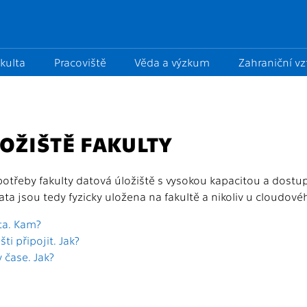
kulta
Pracoviště
Věda a výzkum
Zahraniční v
OŽIŠTĚ FAKULTY
potřeby fakulty datová úložiště s vysokou kapacitou a dostup
ata jsou tedy fyzicky uložena na fakultě a nikoliv u cloudov
ata. Kam?
šti připojit. Jak?
v čase. Jak?