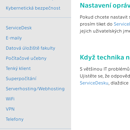
Nastavení opráv
Kybernetická bezpečnost
Pokud chcete nastavit s
prosím tiket do
Servic
ServiceDesk
jejich uživatelských jm
E-maily
Datová úložiště fakulty
Když technika 
Počítačové učebny
Tenký klient
S většinou IT problémů
Ujistěte se, že odpově
Superpočítání
ServiceDesku
, dlaždice
Serverhosting/Webhosting
WiFi
VPN
Telefony