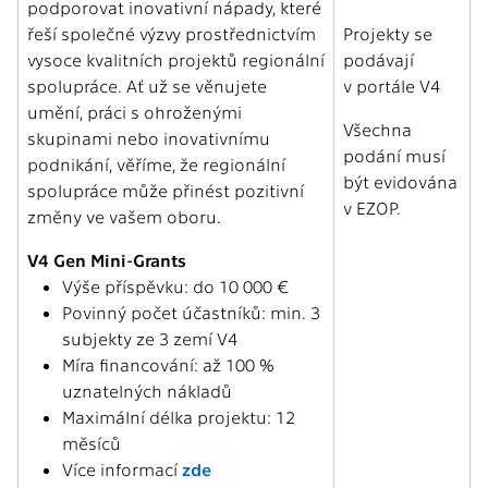
podporovat inovativní nápady, které
řeší společné výzvy prostřednictvím
Projekty se
vysoce kvalitních projektů regionální
podávají
spolupráce. Ať už se věnujete
v portále V4
umění, práci s ohroženými
Všechna
skupinami nebo inovativnímu
podání musí
podnikání, věříme, že regionální
být evidována
spolupráce může přinést pozitivní
v EZOP.
změny ve vašem oboru.
V4 Gen Mini-Grants
Výše příspěvku: do 10 000 €
Povinný počet účastníků: min. 3
subjekty ze 3 zemí V4
Míra financování: až 100 %
uznatelných nákladů
Maximální délka projektu: 12
měsíců
Více informací
zde