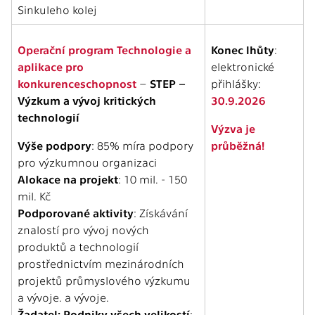
Sinkuleho kolej
Operační program Technologie a
Konec lhůty
:
aplikace pro
elektronické
konkurenceschopnost
–
STEP –
přihlášky:
Výzkum a vývoj kritických
30.9.2026
technologií
Výzva je
Výše podpory
: 85% míra podpory
průběžná!
pro výzkumnou organizaci
Alokace na projekt
: 10 mil. - 150
mil. Kč
Podporované aktivity
: Získávání
znalostí pro vývoj nových
produktů a technologií
prostřednictvím mezinárodních
projektů průmyslového výzkumu
a vývoje. a vývoje.
Žadatel: Podniky všech velikostí
;