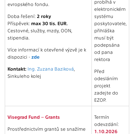
probíhá v
evropského fondu.
elektronickém
Doba řešení:
2 roky
systému
Příspěvek:
max 30 tis. EUR.
poskytovatele,
Cestovné, služby, mzdy, OON,
přihláška
stipendia.
musí být
podepsána
Více informací k otevřené výzvě je k
od pana
dispozici -
zde
rektora
Kontakt:
Ing. Zuzana Baziková
,
Před
Sinkuleho kolej
odesláním
projekt
zadejte do
EZOP.
Visegrad Fund – Grants
Termín
odevzdání:
Prostřednictvím grantů se snažíme
1.10.2026