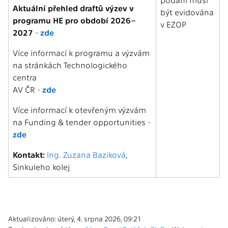
Aktuální přehled draftů výzev v
být evidována
programu HE pro období 2026–
v EZOP
2027
-
zde
Více informací k programu a výzvám
na stránkách Technologického
centra
AV ČR -
zde
Více informací k otevřeným výzvám
na Funding & tender opportunities -
zde
Kontakt:
Ing. Zuzana Baziková
,
Sinkuleho kolej
Aktualizováno: úterý, 4. srpna 2026, 09:21