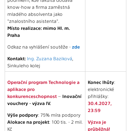
know-how a firma zaměstná
mladého absolventa jako
"znalostního asistenta".
Místo realizace: mimo Hl. m.
Praha
Odkaz na vyhlášení soutěže -
zde
Kontakt:
Ing. Zuzana Baziková
,
Sinkuleho kolej
Operační program Technologie a
Konec lhůty
:
aplikace pro
elektronické
konkurenceschopnost
–
Inovační
přihlášky:
vouchery - výzva IV.
30.4.2027,
23:59
Výše podpory
: 75% míra podpory
Alokace na projekt
: 100 tis. - 2 mil.
Výzva je
Kč
průběžná!