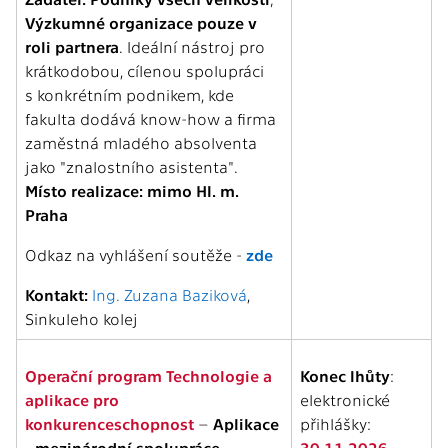
Výzkumné organizace pouze v
roli partnera
. Ideální nástroj pro
krátkodobou, cílenou spolupráci
s konkrétním podnikem, kde
fakulta dodává know-how a firma
zaměstná mladého absolventa
jako "znalostního asistenta".
Místo realizace: mimo Hl. m.
Praha
Odkaz na vyhlášení soutěže -
zde
Kontakt:
Ing. Zuzana Baziková
,
Sinkuleho kolej
Operační program Technologie a
Konec lhůty
:
aplikace pro
elektronické
konkurenceschopnost
–
Aplikace
přihlášky:
- mezinárodní spolupráce
30.11.2026