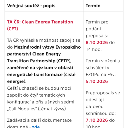
Veřejná soutěž - popis
Termín
TA ČR: Clean Energy Transition
Termín pro
(CET)
podání
preposals:
TA ČR vyhlásila možnost zapojit se
8.10.2026
do
do
Mezinárodní výzvy Evropského
14 hod.
partnerství Clean Energy
Transition Partnership (CETP),
Termín vložení a
zaměřené na výzkum v oblasti
schválení v
energetické transformace (čisté
EZOPu na FSv:
energie)
.
5.10.2026
Čeští uchazeči se budou moci
Preproposals se
zapojit do čtyř tematických
odesílají
konfigurací a příslušných sedmi
datovou
„Call Modules“ (témat výzvy).
schránkou do:
Zadávací a další dokumentace
7.10.2026
do
dostupná -
zde
10 hod.