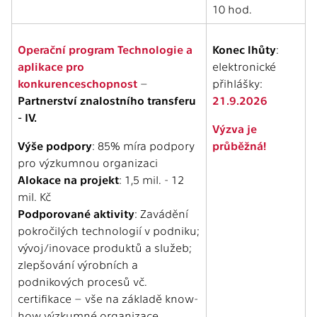
10 hod.
Operační program Technologie a
Konec lhůty
:
aplikace pro
elektronické
konkurenceschopnost
–
přihlášky:
Partnerství znalostního transferu
21.9.2026
- IV.
Výzva je
Výše podpory
: 85% míra podpory
průběžná!
pro výzkumnou organizaci
Alokace na projekt
: 1,5 mil. - 12
mil. Kč
Podporované aktivity
: Zavádění
pokročilých technologií v podniku;
vývoj/inovace produktů a služeb;
zlepšování výrobních a
podnikových procesů vč.
certifikace – vše na základě know-
how výzkumné organizace.