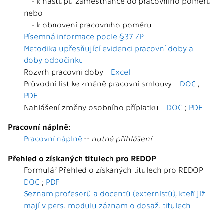
- k nástupu zaměstnance do pracovního poměru
nebo
- k obnovení pracovního poměru
Písemná informace podle §37 ZP
Metodika upřesňující evidenci pracovní doby a
doby odpočinku
Rozvrh pracovní doby
Excel
Průvodní list ke změně pracovní smlouvy
DOC
;
PDF
Nahlášení změny osobního příplatku
DOC
;
PDF
Pracovní náplně:
Pracovní náplně
--
nutné přihlášení
Přehled o získaných titulech pro REDOP
Formulář Přehled o získaných titulech pro REDOP
DOC
;
PDF
Seznam profesorů a docentů (externistů), kteří již
mají v pers. modulu záznam o dosaž. titulech