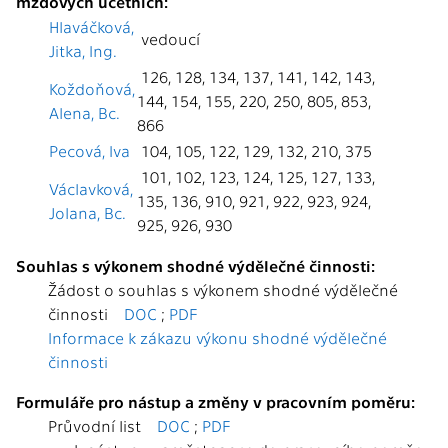
mzdových účetních:
Hlaváčková,
vedoucí
Jitka, Ing.
126, 128, 134, 137, 141, 142, 143,
Koždoňová,
144, 154, 155, 220, 250, 805, 853,
Alena, Bc.
866
Pecová, Iva
104, 105, 122, 129, 132, 210, 375
101, 102, 123, 124, 125, 127, 133,
Václavková,
135, 136, 910, 921, 922, 923, 924,
Jolana, Bc.
925, 926, 930
Souhlas s výkonem shodné výdělečné činnosti:
Žádost o souhlas s výkonem shodné výdělečné
činnosti
DOC
;
PDF
Informace k zákazu výkonu shodné výdělečné
činnosti
Formuláře pro nástup a změny v pracovním poměru:
Průvodní list
DOC
;
PDF