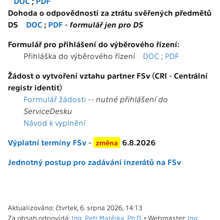
DOC
;
PDF
Dohoda o odpovědnosti za ztrátu svěřených předmětů
DS
DOC
;
PDF
-
formulář jen pro DS
Formulář pro přihlášení do výběrového řízení:
Přihláška do výběrového řízení
DOC
;
PDF
Žádost o vytvoření vztahu partner FSv (CRI - Centrální
registr identit)
Formulář žádosti
--
nutné přihlášení do
ServiceDesku
Návod k vyplnění
Výplatní termíny FSv
-
6.8.2026
změna
Jednotný postup pro zadávání inzerátů na FSv
Aktualizováno: čtvrtek, 6. srpna 2026, 14:13
Za obsah odpovídá:
Ing. Petr Matějka, Ph.D.
• Webmaster:
Ing.