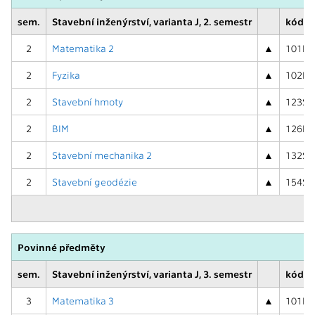
sem.
Stavební inženýrství, varianta J, 2. semestr
kód, 
2
Matematika 2
▲
101MA0
2
Fyzika
▲
102FYI
2
Stavební hmoty
▲
123SH0
2
BIM
▲
126BIM
2
Stavební mechanika 2
▲
132SM0
2
Stavební geodézie
▲
154SG0
Povinné předměty
sem.
Stavební inženýrství, varianta J, 3. semestr
kód, 
3
Matematika 3
▲
101MA0