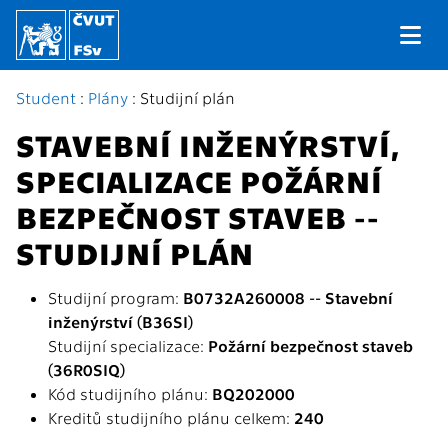
Student
:
Plány
: Studijní plán
STAVEBNÍ INŽENÝRSTVÍ,
SPECIALIZACE POŽÁRNÍ
BEZPEČNOST STAVEB --
STUDIJNÍ PLÁN
Studijní program:
B0732A260008 -- Stavební
inženýrství (B36SI)
Studijní specializace:
Požární bezpečnost staveb
(36R0SIQ)
Kód studijního plánu:
BQ202000
Kreditů studijního plánu celkem:
240