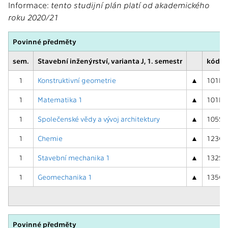
Informace:
tento studijní plán platí od akademického
roku 2020/21
Povinné předměty
sem.
Stavební inženýrství, varianta J, 1. semestr
kód, 
1
Konstruktivní geometrie
▲
101KG0
1
Matematika 1
▲
101MA0
1
Společenské vědy a vývoj architektury
▲
105SVA
1
Chemie
▲
123CHE
1
Stavební mechanika 1
▲
132SM0
1
Geomechanika 1
▲
135GM0
Povinné předměty