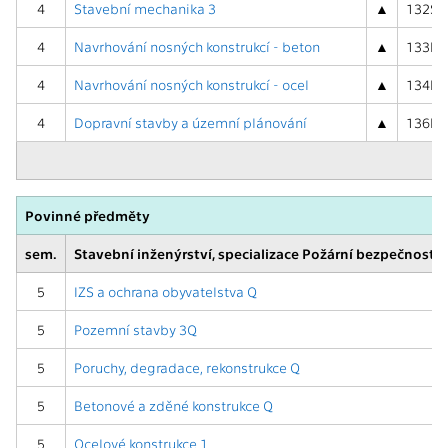
4
Stavební mechanika 3
▲
132SM3
4
Navrhování nosných konstrukcí - beton
▲
133NNK
4
Navrhování nosných konstrukcí - ocel
▲
134NNK
4
Dopravní stavby a územní plánování
▲
136DSU
Povinné předměty
sem.
Stavební inženýrství, specializace Požární bezpečnost s
5
IZS a ochrana obyvatelstva Q
5
Pozemní stavby 3Q
5
Poruchy, degradace, rekonstrukce Q
5
Betonové a zděné konstrukce Q
5
Ocelové konstrukce 1