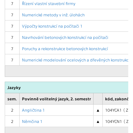
7
Řízení vlastní stavební firmy
7
Numerické metody v inž. úlohách
7
Výpočty konstrukcí na počítači 1
7
Navrhování betonových konstrukcí na počítači
7
Poruchy a rekonstrukce betonových konstrukcí
7
Numerické modelování ocelových a dřevěných konstrukcí
Jazyky
sem.
Povinně volitelný jazyk, 2. semestr
kód, zakončen
2
Angličtina 1
▲
104YCA1 ( Z )
2
Němčina 1
▲
104YCN1 ( Z )