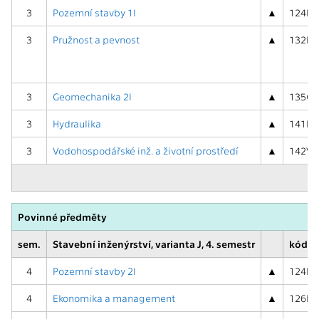
3
Pozemní stavby 1I
▲
124PSI
3
Pružnost a pevnost
▲
132PRP
3
Geomechanika 2I
▲
135GM2
3
Hydraulika
▲
141HYA
3
Vodohospodářské inž. a životní prostředí
▲
142VIZ
Povinné předměty
sem.
Stavební inženýrství, varianta J, 4. semestr
kód, 
4
Pozemní stavby 2I
▲
124PSI
4
Ekonomika a management
▲
126EKM