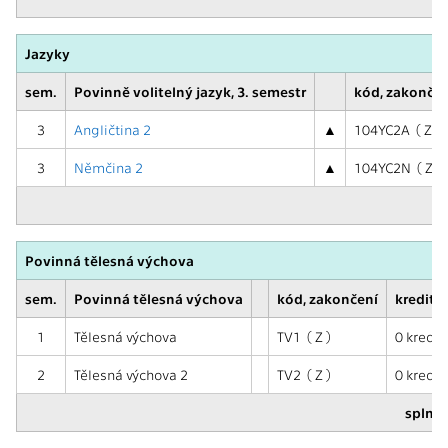
Jazyky
sem.
Povinně volitelný jazyk, 3. semestr
kód, zakončen
3
Angličtina 2
▲
104YC2A ( Z,ZK
3
Němčina 2
▲
104YC2N ( Z,ZK
Povinná tělesná výchova
sem.
Povinná tělesná výchova
kód, zakončení
kredity,
1
Tělesná výchova
TV1 ( Z )
0 kred. (
2
Tělesná výchova 2
TV2 ( Z )
0 kred. (
splnit