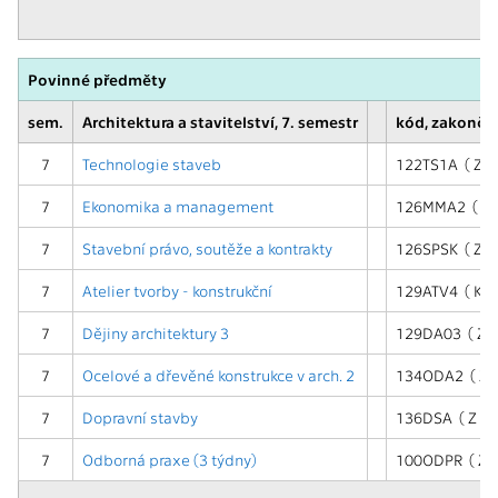
Povinné předměty
sem.
Architektura a stavitelství, 7. semestr
kód, zakonče
7
Technologie staveb
122TS1A ( Z,ZK
7
Ekonomika a management
126MMA2 ( Z,Z
7
Stavební právo, soutěže a kontrakty
126SPSK ( Z )
7
Atelier tvorby - konstrukční
129ATV4 ( KZ 
7
Dějiny architektury 3
129DA03 ( ZK 
7
Ocelové a dřevěné konstrukce v arch. 2
134ODA2 ( Z,Z
7
Dopravní stavby
136DSA ( Z )
7
Odborná praxe (3 týdny)
100ODPR ( Z )