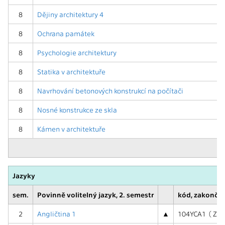
8
Dějiny architektury 4
8
Ochrana památek
8
Psychologie architektury
8
Statika v architektuře
8
Navrhování betonových konstrukcí na počítači
8
Nosné konstrukce ze skla
8
Kámen v architektuře
Jazyky
sem.
Povinně volitelný jazyk, 2. semestr
kód, zakončen
2
Angličtina 1
▲
104YCA1 ( Z )