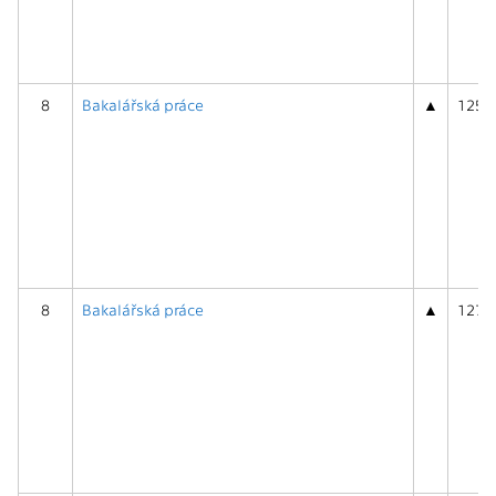
8
Bakalářská práce
▲
125BP
8
Bakalářská práce
▲
127BP