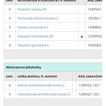
sem.
Architektura a stavitelství, 4. semestr
kód, zakon
4
Pozemní stavby A3
124PSA3 ( Z
4
Technická zařízení budov 2
125TB2 ( Z,Z
4
Nauka o budovách 2
129NB02 ( Z
4
Stavební mechanika 2A
▲
132SMA2 ( Z
4
Stavební geodézie A
154SGEA ( Z
Alternativní předměty
sem.
volba atelieru, 4. semestr
kód, zakončení
4
Atelier architektonické tvorby 2
129AT02 ( KZ )
4
International Architectural Studio 2
129IAS2 ( KZ )