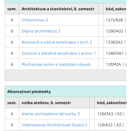
sem.
Architektura a stavitelství, 6. semestr
kód, zakonč
6
Urbanismus 2
127UR2B ( Z,
6
Dějiny architektury 2
129DA02 ( ZK
6
Betonové a zděné konstrukce v arch. 2
133BZA2 ( Z,
6
Ocelové a dřevěné konstrukce v archit. 1
134DOA1 ( Z,
6
Mechanika zemin a zakládání staveb
135MZA ( Z,Z
Alternativní předměty
sem.
volba atelieru, 6. semestr
kód, zakončení
6
Atelier architektonické tvorby 3
129ATA3 ( KZ )
6
International Architectural Studio 3
129IAS3 ( KZ )