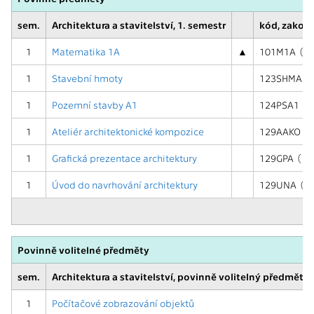
sem.
Architektura a stavitelství, 1. semestr
kód, zakon
1
Matematika 1A
▲
101M1A ( Z,
1
Stavební hmoty
123SHMA ( Z
1
Pozemní stavby A1
124PSA1 ( Z
1
Ateliér architektonické kompozice
129AAKO ( K
1
Grafická prezentace architektury
129GPA ( KZ
1
Úvod do navrhování architektury
129UNA ( ZK
Povinně volitelné předměty
sem.
Architektura a stavitelství, povinně volitelný předmět, 
1
Počítačové zobrazování objektů