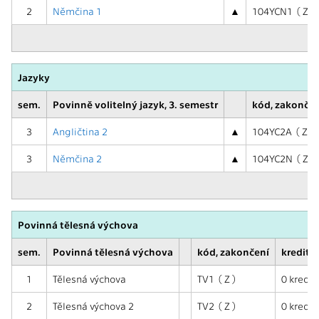
2
Němčina 1
▲
104YCN1 ( Z )
Jazyky
sem.
Povinně volitelný jazyk, 3. semestr
kód, zakončen
3
Angličtina 2
▲
104YC2A ( Z,ZK
3
Němčina 2
▲
104YC2N ( Z,ZK
Povinná tělesná výchova
sem.
Povinná tělesná výchova
kód, zakončení
kredity,
1
Tělesná výchova
TV1 ( Z )
0 kred. (
2
Tělesná výchova 2
TV2 ( Z )
0 kred. (