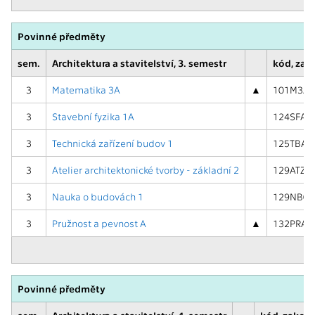
Povinné předměty
sem.
Architektura a stavitelství, 3. semestr
kód, zak
3
Matematika 3A
▲
101M3A (
3
Stavební fyzika 1A
124SFA ( 
3
Technická zařízení budov 1
125TBA1 (
3
Atelier architektonické tvorby - základní 2
129ATZ2 (
3
Nauka o budovách 1
129NB01 
3
Pružnost a pevnost A
▲
132PRA ( 
Povinné předměty