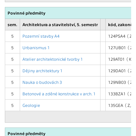
Povinné předměty
sem.
Architektura a stavitelství, 5. semestr
kód, zakonče
5
Pozemní stavby A4
124PSA4 ( Z,Z
5
Urbanismus 1
127UB01 ( Z,Z
5
Atelier architektonické tvorby 1
129AT01 ( KZ 
5
Dějiny architektury 1
129DA01 ( ZK 
5
Nauka o budovách 3
129NB03 ( Z )
5
Betonové a zděné konstrukce v arch. 1
133BZA1 ( Z,Z
5
Geologie
135GEA ( Z,ZK
Povinné předměty