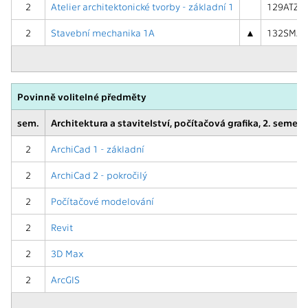
2
Atelier architektonické tvorby - základní 1
129ATZ1 (
2
Stavební mechanika 1A
▲
132SMA1 
Povinně volitelné předměty
sem.
Architektura a stavitelství, počítačová grafika, 2. semest
2
ArchiCad 1 - základní
2
ArchiCad 2 - pokročilý
2
Počítačové modelování
2
Revit
2
3D Max
2
ArcGIS