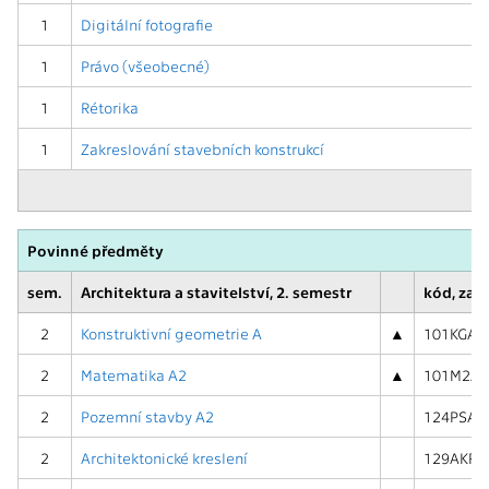
1
Digitální fotografie
1
Právo (všeobecné)
1
Rétorika
1
Zakreslování stavebních konstrukcí
Povinné předměty
sem.
Architektura a stavitelství, 2. semestr
kód, zak
2
Konstruktivní geometrie A
▲
101KGA1 (
2
Matematika A2
▲
101M2A (
2
Pozemní stavby A2
124PSA2 (
2
Architektonické kreslení
129AKR (