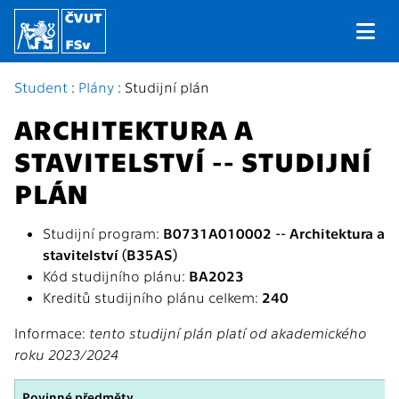
Student
:
Plány
: Studijní plán
ARCHITEKTURA A
STAVITELSTVÍ -- STUDIJNÍ
PLÁN
Studijní program:
B0731A010002 -- Architektura a
stavitelství (B35AS)
Kód studijního plánu:
BA2023
Kreditů studijního plánu celkem:
240
Informace:
tento studijní plán platí od akademického
roku 2023/2024
Povinné předměty