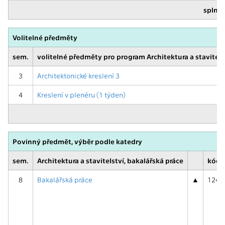
splnit
Volitelné předměty
sem.
volitelné předměty pro program Architektura a stavitels
3
Architektonické kreslení 3
4
Kreslení v plenéru (1 týden)
Povinný předmět, výběr podle katedry
sem.
Architektura a stavitelství, bakalářská práce
kód,
8
Bakalářská práce
▲
124BP